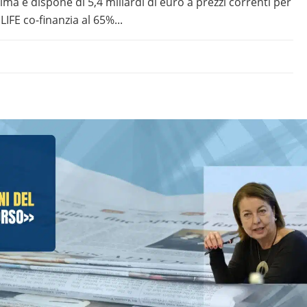
clima e dispone di 5,4 miliardi di euro a prezzi correnti per
LIFE co-finanzia al 65%...