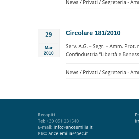
News
/
Privati
/
Segreteria - Amm
Circolare 181/2010
29
Serv. A.G. – Segr. – Amm. Prot.
Mar
2010
Confindustria “Libertà e Benesser
News
/
Privati
/
Segreteria - Amm
Recapiti
Pr
Tel:
+39 051 231540
I
E-mail:
info@anceemilia.it
PEC:
ance.emilia@pec.it