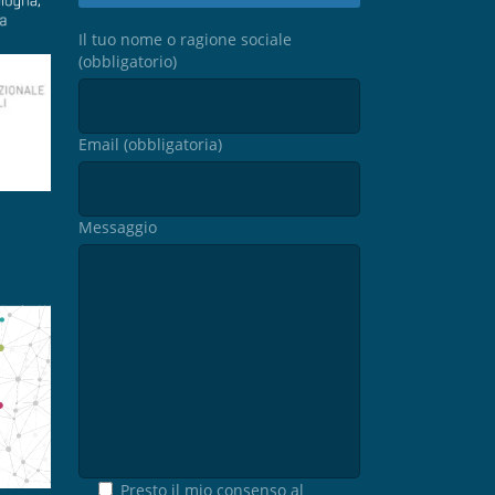
Il tuo nome o ragione sociale
(obbligatorio)
Email (obbligatoria)
Messaggio
Presto il mio consenso al