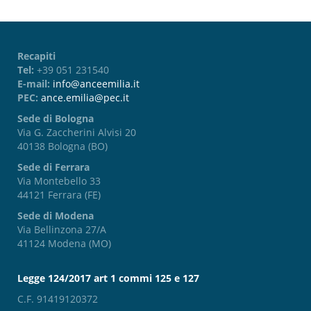
Recapiti
Tel:
+39 051 231540
E-mail:
info@anceemilia.it
PEC:
ance.emilia@pec.it
Sede di Bologna
Via G. Zaccherini Alvisi 20
40138 Bologna (BO)
Sede di Ferrara
Via Montebello 33
44121 Ferrara (FE)
Sede di Modena
Via Bellinzona 27/A
41124 Modena (MO)
Legge 124/2017 art 1 commi 125 e 127
C.F. 91419120372