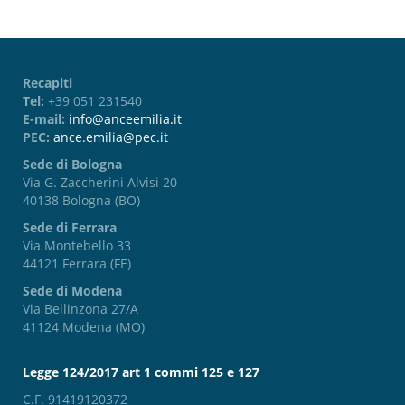
Recapiti
Tel:
+39 051 231540
E-mail:
info@anceemilia.it
PEC:
ance.emilia@pec.it
Sede di Bologna
Via G. Zaccherini Alvisi 20
40138 Bologna (BO)
Sede di Ferrara
Via Montebello 33
44121 Ferrara (FE)
Sede di Modena
Via Bellinzona 27/A
41124 Modena (MO)
Legge 124/2017 art 1 commi 125 e 127
C.F. 91419120372