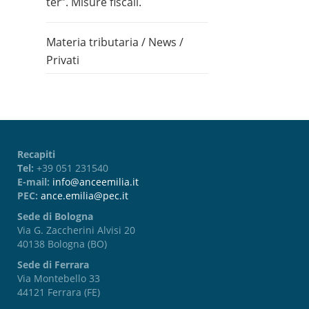
ter”. Misure fiscali.
Materia tributaria
/
News
/
Privati
Recapiti
Tel:
+39 051 231540
E-mail:
info@anceemilia.it
PEC:
ance.emilia@pec.it
Sede di Bologna
Via G. Zaccherini Alvisi 20
40138 Bologna (BO)
Sede di Ferrara
Via Montebello 33
44121 Ferrara (FE)