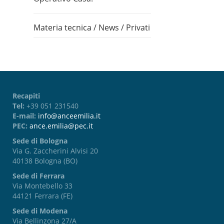
Materia tecnica
/
News
/
Privati
Recapiti
Tel:
+39 051 231540
E-mail:
info@anceemilia.it
PEC:
ance.emilia@pec.it
Sede di Bologna
Via G. Zaccherini Alvisi 20
40138 Bologna (BO)
Sede di Ferrara
Via Montebello 33
44121 Ferrara (FE)
Sede di Modena
Via Bellinzona 27/A