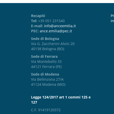
Recapiti
Pr
Tel:
+39 051 231540
I
E-mail:
info@anceemilia.it
PEC:
ance.emilia@pec.it
Sede di Bologna
Via G. Zaccherini Alvisi 20
40138 Bologna (BO)
Sede di Ferrara
Via Montebello 33
44121 Ferrara (FE)
Sede di Modena
Via Bellinzona 27/A
41124 Modena (MO)
Legge 124/2017 art 1 commi 125 e
127
C.F. 91419120372