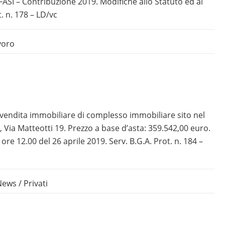
: FASI – Contribuzione 2019. Modifiche allo Statuto ed al
 n. 178 – LD/vc
voro
i vendita immobiliare di complesso immobiliare sito nel
Via Matteotti 19. Prezzo a base d’asta: 359.542,00 euro.
re 12.00 del 26 aprile 2019. Serv. B.G.A. Prot. n. 184 –
News
/
Privati