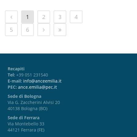
1
2
3
4
5
6
Recapiti
Tel:
+39 051 231540
E-mail:
info@anceemilia.it
PEC:
ance.emilia@pec.it
Sede di Bologna
Via G. Zaccherini Alvisi 20
40138 Bologna (BO)
Sede di Ferrara
Via Montebello 33
44121 Ferrara (FE)