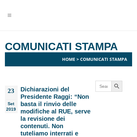
COMUNICATI STAMPA
HOME
>
COMUNICATI STAMPA
Search Button
Search
for:
Dichiarazioni del
23
Presidente Raggi: “Non
basta il rinvio delle
Set
2019
modifiche al RUE, serve
la revisione dei
contenuti. Non
tuteliamo interrati e