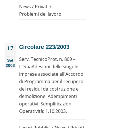
News
/
Privati
/
Problemi del lavoro
Circolare 223/2003
17
Serv. TecnicoProt. n. 809 –
Set
2003
LD/aaAdesioni delle singole
imprese associate all'Accordo
di Programma per il recupero
dei residui da costruzione e
demolizione. Adempimenti
operativi. Semplificazioni.
Operatività: 1.10.2003.
Lavori Pubblici
/
News
/
Privati