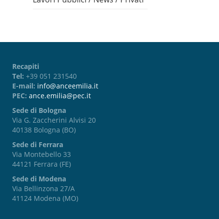
Recapiti
Tel:
+39 051 231540
E-mail:
info@anceemilia.it
PEC:
ance.emilia@pec.it
Sede di Bologna
Via G. Zaccherini Alvisi 20
40138 Bologna (BO)
Sede di Ferrara
Via Montebello 33
44121 Ferrara (FE)
Sede di Modena
Via Bellinzona 27/A
41124 Modena (MO)