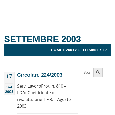
SETTEMBRE 2003
HOME
>
2003
>
SETTEMBRE
>
17
Search Button
Search
for:
Circolare 224/2003
17
Serv. LavoroProt. n. 810 –
Set
2003
LD/dfCoefficiente di
rivalutazione T.F.R. – Agosto
2003.