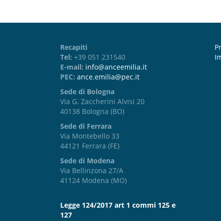
Recapiti
Pr
Tel:
+39 051 231540
I
E-mail:
info@anceemilia.it
PEC:
ance.emilia@pec.it
Sede di Bologna
Via G. Zaccherini Alvisi 20
40138 Bologna (BO)
Sede di Ferrara
Via Montebello 33
44121 Ferrara (FE)
Sede di Modena
Via Bellinzona 27/A
41124 Modena (MO)
Legge 124/2017 art 1 commi 125 e
127