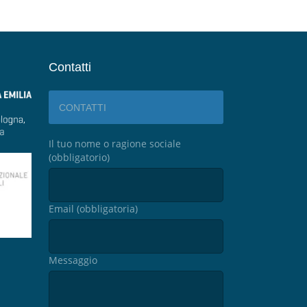
Contatti
CONTATTI
Il tuo nome o ragione sociale
(obbligatorio)
Email (obbligatoria)
Messaggio