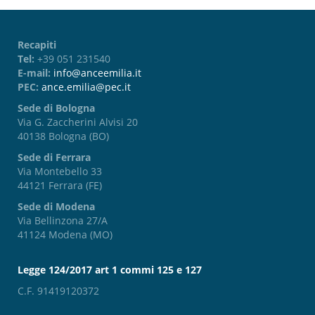
Recapiti
Tel:
+39 051 231540
E-mail:
info@anceemilia.it
PEC:
ance.emilia@pec.it
Sede di Bologna
Via G. Zaccherini Alvisi 20
40138 Bologna (BO)
Sede di Ferrara
Via Montebello 33
44121 Ferrara (FE)
Sede di Modena
Via Bellinzona 27/A
41124 Modena (MO)
Legge 124/2017 art 1 commi 125 e 127
C.F. 91419120372