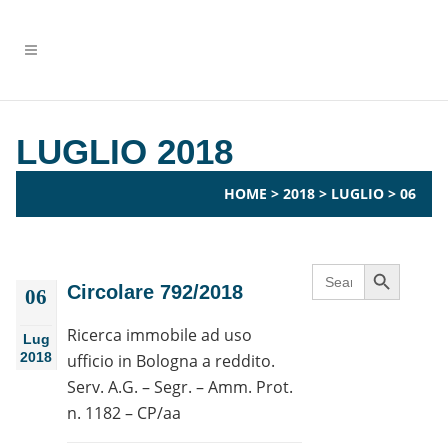
LUGLIO 2018
HOME
>
2018
>
LUGLIO
>
06
Search Button
Search
for:
Circolare 792/2018
06
Ricerca immobile ad uso
Lug
2018
ufficio in Bologna a reddito.
Serv. A.G. – Segr. – Amm. Prot.
n. 1182 – CP/aa