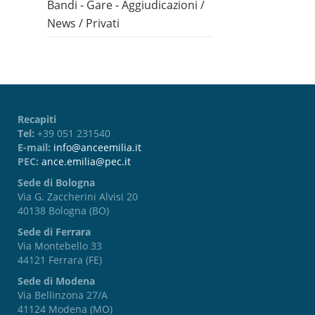
Bandi - Gare - Aggiudicazioni
/
News
/
Privati
Recapiti
Tel:
+39 051 231540
E-mail:
info@anceemilia.it
PEC:
ance.emilia@pec.it
Sede di Bologna
Via G. Zaccherini Alvisi 20
40138 Bologna (BO)
Sede di Ferrara
Via Montebello 33
44121 Ferrara (FE)
Sede di Modena
Via Bellinzona 27/A
41124 Modena (MO)