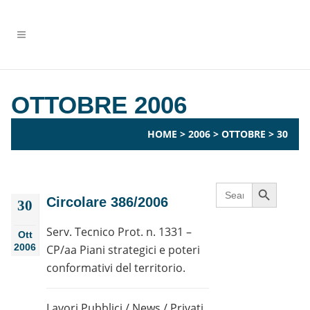
OTTOBRE 2006
HOME
>
2006
>
OTTOBRE
>
30
Search Button
Search
for:
Circolare 386/2006
30
Serv. Tecnico Prot. n. 1331 –
Ott
2006
CP/aa Piani strategici e poteri
conformativi del territorio.
Lavori Pubblici
/
News
/
Privati