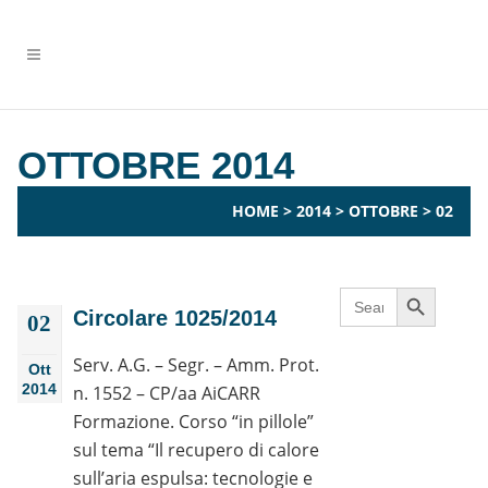
OTTOBRE 2014
HOME
>
2014
>
OTTOBRE
>
02
Search Button
Search
for:
Circolare 1025/2014
02
Serv. A.G. – Segr. – Amm. Prot.
Ott
2014
n. 1552 – CP/aa AiCARR
Formazione. Corso “in pillole”
sul tema “Il recupero di calore
sull’aria espulsa: tecnologie e