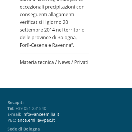
eccezionali precipitazioni con
conseguenti allagamenti
verificatisi il giorno 20
settembre 2014 nel territorio
delle province di Bologna,
Forlì-Cesena e Ravenna”.
Materia tecnica
/
News
/
Privati
Recapiti
Tel:
+39 051 231540
E-mail:
info@anceemilia.it
PEC:
ance.emilia@pec.it
Sede di Bologna