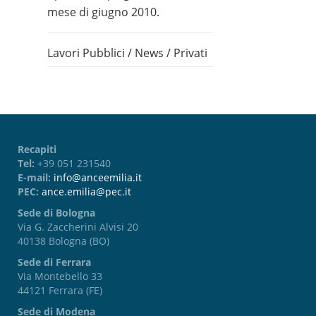
mese di giugno 2010.
Lavori Pubblici
/
News
/
Privati
Recapiti
Tel:
+39 051 231540
E-mail:
info@anceemilia.it
PEC:
ance.emilia@pec.it
Sede di Bologna
Via G. Zaccherini Alvisi 20
40138 Bologna (BO)
Sede di Ferrara
Via Montebello 33
44121 Ferrara (FE)
Sede di Modena