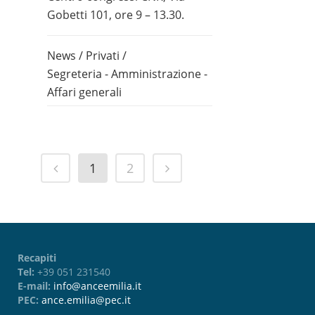
Gobetti 101, ore 9 – 13.30.
News
/
Privati
/
Segreteria - Amministrazione -
Affari generali
1
2
Recapiti
Tel:
+39 051 231540
E-mail:
info@anceemilia.it
PEC:
ance.emilia@pec.it