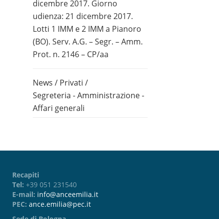
dicembre 2017. Giorno
udienza: 21 dicembre 2017.
Lotti 1 IMM e 2 IMM a Pianoro
(BO). Serv. A.G. – Segr. – Amm.
Prot. n. 2146 – CP/aa
News
/
Privati
/
Segreteria - Amministrazione -
Affari generali
Recapiti
Tel:
+39 051 231540
E-mail:
info@anceemilia.it
PEC:
ance.emilia@pec.it
Sede di Bologna