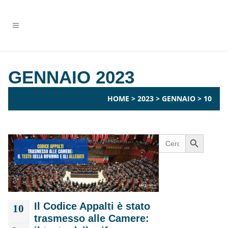
GENNAIO 2023
HOME
>
2023
>
GENNAIO
>
10
Search Button
Search
for:
Il Codice Appalti è stato
10
trasmesso alle Camere: