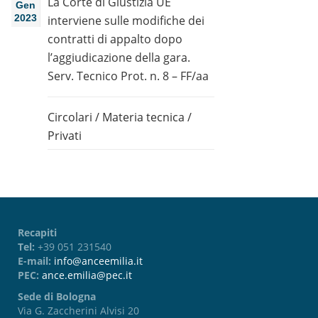
La Corte di Giustizia UE
Gen
2023
interviene sulle modifiche dei
contratti di appalto dopo
l’aggiudicazione della gara.
Serv. Tecnico Prot. n. 8 – FF/aa
Circolari
/
Materia tecnica
/
Privati
Recapiti
Tel:
+39 051 231540
E-mail:
info@anceemilia.it
PEC:
ance.emilia@pec.it
Sede di Bologna
Via G. Zaccherini Alvisi 20