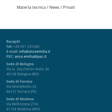
Materia tecnica
/
News
/
Privati
Recapiti
Tel:
+39 051 231540
E-mail:
info@anceemilia.it
PEC:
ance.emilia@pec.it
Sede di Bologna
Via G. Zaccherini Alvisi 20
40138 Bologna (BO)
Sede di Ferrara
Via Montebello 33
44121 Ferrara (FE)
Sede di Modena
Via Bellinzona 27/A
41124 Modena (MO)