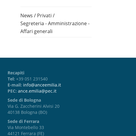
News
/
Privati
/
Segreteria - Amministrazione -
Affari generali
Recapiti
Tel:
+39 051 231540
E-mail:
info@anceemilia.it
PEC:
ance.emilia@pec.it
Sede di Bologna
Via G. Zaccherini Alvisi 20
40138 Bologna (BO)
Sede di Ferrara
Via Montebello 33
44121 Ferrara (FE)