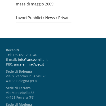
mese di maggio 2009.
Lavori Pubblici
/
News
/
Privati
Recapiti
Tel:
+39 051 231540
E-mail:
info@anceemilia.it
PEC:
ance.emilia@pec.it
Sede di Bologna
Via G. Zaccherini Alvisi 20
40138 Bologna (BO)
Sede di Ferrara
Via Montebello 33
44121 Ferrara (FE)
Sede di Modena