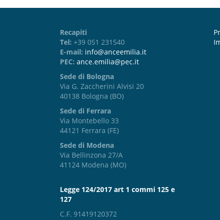
Recapiti
Pr
Tel:
+39 051 231540
I
E-mail:
info@anceemilia.it
PEC:
ance.emilia@pec.it
Sede di Bologna
Via G. Zaccherini Alvisi 20
40138 Bologna (BO)
Sede di Ferrara
Via Montebello 33
44121 Ferrara (FE)
Sede di Modena
Via Bellinzona 27/A
41124 Modena (MO)
Legge 124/2017 art 1 commi 125 e
127
C.F. 91419120372