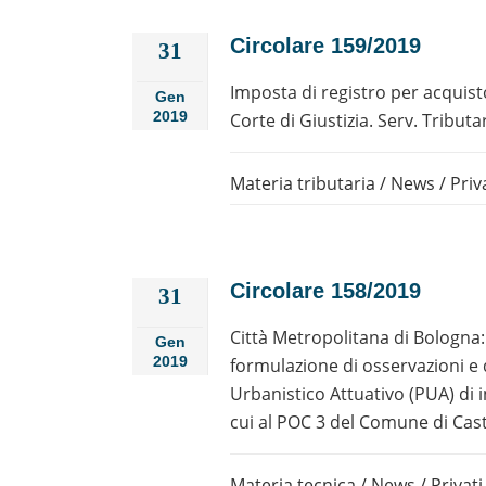
Circolare 159/2019
31
Imposta di registro per acquisto 
Gen
2019
Corte di Giustizia. Serv. Tributa
Materia tributaria
/
News
/
Priv
Circolare 158/2019
31
Città Metropolitana di Bologna:
Gen
2019
formulazione di osservazioni e d
Urbanistico Attuativo (PUA) di 
cui al POC 3 del Comune di Caste
Materia tecnica
/
News
/
Privati