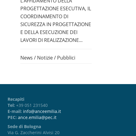
L’AFFIDAMENTO DELLA
PROGETTAZIONE ESECUTIVA, IL
COORDINAMENTO DI
SICUREZZA IN PROGETTAZIONE
E DELLA ESECUZIONE DEI
LAVORI DI REALIZZAZIONE...
News
/
Notizie
/
Pubblici
Recapiti
Tel:
+39 051 231540
E-mail:
info@anceemilia.it
PEC:
ance.emilia@pec.it
Sede di Bologna
Via G. Zaccherini Alvisi 20