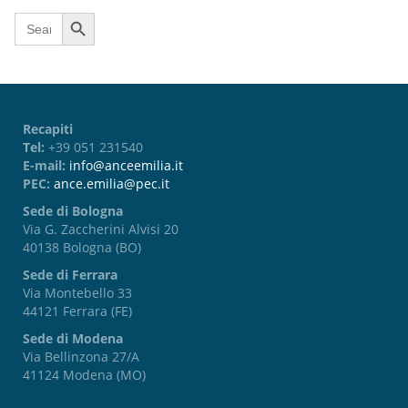
Search Button
Search
for:
Recapiti
Tel:
+39 051 231540
E-mail:
info@anceemilia.it
PEC:
ance.emilia@pec.it
Sede di Bologna
Via G. Zaccherini Alvisi 20
40138 Bologna (BO)
Sede di Ferrara
Via Montebello 33
44121 Ferrara (FE)
Sede di Modena
Via Bellinzona 27/A
41124 Modena (MO)