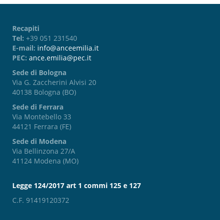
Recapiti
Tel:
+39 051 231540
E-mail:
info@anceemilia.it
PEC:
ance.emilia@pec.it
Sede di Bologna
Via G. Zaccherini Alvisi 20
40138 Bologna (BO)
Sede di Ferrara
Via Montebello 33
44121 Ferrara (FE)
Sede di Modena
Via Bellinzona 27/A
41124 Modena (MO)
Legge 124/2017 art 1 commi 125 e 127
C.F. 91419120372