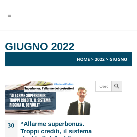
GIUGNO 2022
HOME
>
2022
>
GIUGNO
Search Button
Search
for:
“Allarme superbonus.
30
Troppi crediti, il sistema