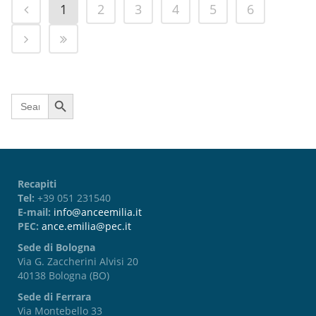
1
2
3
4
5
6
Search Button
Search
for:
Recapiti
Tel:
+39 051 231540
E-mail:
info@anceemilia.it
PEC:
ance.emilia@pec.it
Sede di Bologna
Via G. Zaccherini Alvisi 20
40138 Bologna (BO)
Sede di Ferrara
Via Montebello 33