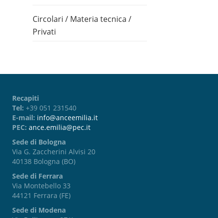
Circolari
/
Materia tecnica
/
Privati
Recapiti
Tel:
+39 051 231540
E-mail:
info@anceemilia.it
PEC:
ance.emilia@pec.it
Sede di Bologna
Via G. Zaccherini Alvisi 20
40138 Bologna (BO)
Sede di Ferrara
Via Montebello 33
44121 Ferrara (FE)
Sede di Modena