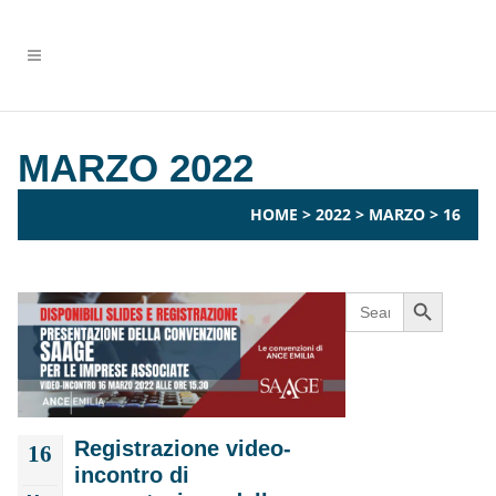
MARZO 2022
HOME
>
2022
>
MARZO
>
16
Search Button
Search
for:
Registrazione video-
16
incontro di