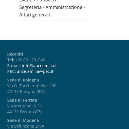
Segreteria - Amministrazione -
Affari generali
Recapiti
Tel:
+39 051 231540
E-mail:
info@anceemilia.it
PEC:
ance.emilia@pec.it
Sede di Bologna
Via G. Zaccherini Alvisi 20
40138 Bologna (BO)
Sede di Ferrara
Via Montebello 33
44121 Ferrara (FE)
Sede di Modena
Via Bellinzona 27/A