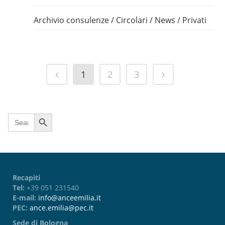
Archivio consulenze
/
Circolari
/
News
/
Privati
1
2
3
Search Button
Search
for:
Recapiti
Tel:
+39 051 231540
E-mail:
info@anceemilia.it
PEC:
ance.emilia@pec.it
Sede di Bologna