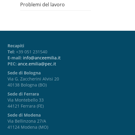
Problemi del lavoro
Recapiti
Tel:
+39 051 231540
E-mail:
info@anceemilia.it
PEC:
ance.emilia@pec.it
Sede di Bologna
Via G. Zaccherini Alvisi 20
40138 Bologna (BO)
Sede di Ferrara
Via Montebello 33
44121 Ferrara (FE)
Sede di Modena
Via Bellinzona 27/A
41124 Modena (MO)