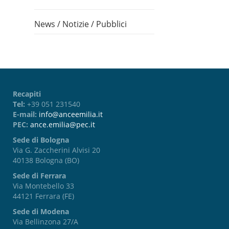
News
/
Notizie
/
Pubblici
Recapiti
Tel:
+39 051 231540
E-mail:
info@anceemilia.it
PEC:
ance.emilia@pec.it
Sede di Bologna
Via G. Zaccherini Alvisi 20
40138 Bologna (BO)
Sede di Ferrara
Via Montebello 33
44121 Ferrara (FE)
Sede di Modena
Via Bellinzona 27/A