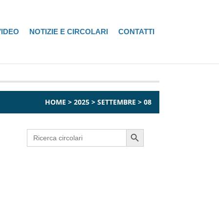
VIDEO
NOTIZIE E CIRCOLARI
CONTATTI
HOME
>
2025
>
SETTEMBRE
>
08
Search Button
Search
for: