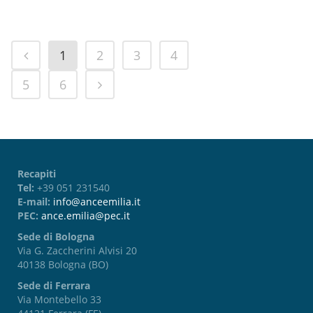
1
2
3
4
5
6
Recapiti
Tel:
+39 051 231540
E-mail:
info@anceemilia.it
PEC:
ance.emilia@pec.it
Sede di Bologna
Via G. Zaccherini Alvisi 20
40138 Bologna (BO)
Sede di Ferrara
Via Montebello 33