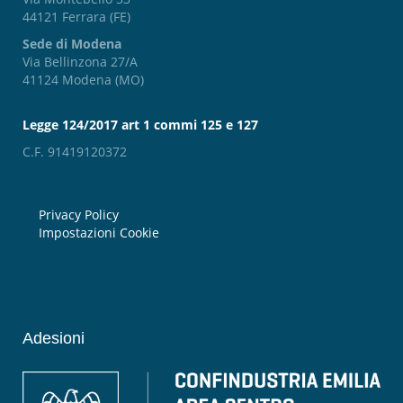
44121 Ferrara (FE)
Sede di Modena
Via Bellinzona 27/A
41124 Modena (MO)
Legge 124/2017 art 1 commi 125 e 127
C.F. 91419120372
Privacy Policy
Impostazioni Cookie
Adesioni