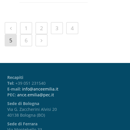
1
2
3
4
5
6
Recapiti
Tel:
+39 051 231540
E-mail:
info@anceemilia.it
PEC:
ance.emilia@pec.it
Sede di Bologna
Via G. Zaccherini Alvisi 20
40138 Bologna (BO)
Sede di Ferrara
Via Montebello 33