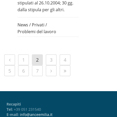
stipulati al 26.10.2004; 30 gg.
dalla stipula per gli altri.
News
/
Privati
/
Problemi del lavoro
1
2
3
4
5
6
7
Recapiti
Tel:
+39 051 231540
E-mail:
info@anceemilia.it