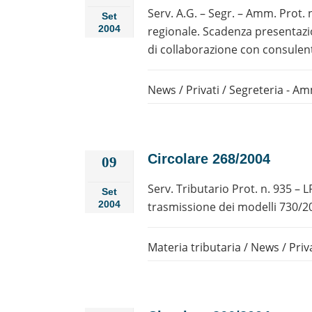
Serv. A.G. – Segr. – Amm. Prot.
Set
2004
regionale. Scadenza presentaz
di collaborazione con consulent
News
/
Privati
/
Segreteria - Amm
Circolare 268/2004
09
Serv. Tributario Prot. n. 935 – 
Set
2004
trasmissione dei modelli 730/20
Materia tributaria
/
News
/
Priv