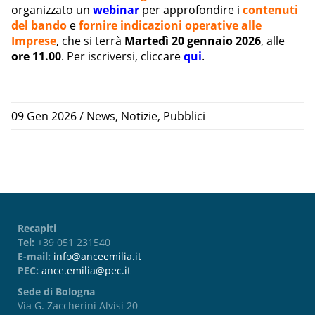
organizzato un
webinar
per approfondire i
contenuti
del bando
e
fornire indicazioni operative alle
Imprese
, che si terrà
Martedì 20 gennaio 2026
, alle
ore 11.00
. Per iscriversi, cliccare
qui
.
09 Gen 2026
/
News
,
Notizie
,
Pubblici
Recapiti
Tel:
+39 051 231540
E-mail:
info@anceemilia.it
PEC:
ance.emilia@pec.it
Sede di Bologna
Via G. Zaccherini Alvisi 20