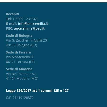
Recapiti
Tel:
+39 051 231540
E-mail:
info@anceemilia.it
PEC:
ance.emilia@pec.it
Sede di Bologna
Via G. Zaccherini Alvisi 20
40138 Bologna (BO)
Sede di Ferrara
Via Montebello 33
44121 Ferrara (FE)
Sede di Modena
Via Bellinzona 27/A
41124 Modena (MO)
Legge 124/2017 art 1 commi 125 e 127
C.F. 91419120372