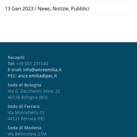
13 Gen 2023
/
News
,
Notizie
,
Pubblici
Recapiti
Tel:
+39 051 231540
E-mail:
info@anceemilia.it
PEC:
ance.emilia@pec.it
Sede di Bologna
Via G. Zaccherini Alvisi 20
40138 Bologna (BO)
Sede di Ferrara
Via Montebello 33
44121 Ferrara (FE)
Sede di Modena
Via Bellinzona 27/A