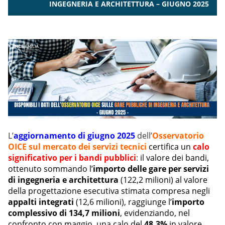
INGEGNERIA E ARCHITETTURA – GIUGNO 2025
L’
aggiornamento di giugno 2025
dell’
Osservatorio
OICE sul mercato dei servizi tecnici
certifica un
calo
significativo per i bandi pubblici
:
il valore dei bandi,
ottenuto sommando l’
importo delle gare per servizi
di ingegneria e architettura
(122,2 milioni) al valore
della progettazione esecutiva stimata compresa negli
appalti integrati
(12,6 milioni), raggiunge l’
importo
complessivo di 134,7 milioni
, evidenziando, nel
confronto con maggio, una calo del
48,3%
in valore.