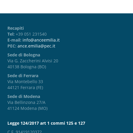
Recapiti
Tel:
+39 051 231540
E-mail:
info@anceemilia.it
PEC:
ance.emilia@pec.it
Sede di Bologna
Via G. Zaccherini Alvisi 20
40138 Bologna (BO)
Sede di Ferrara
Via Montebello 33
44121 Ferrara (FE)
Sede di Modena
Via Bellinzona 27/A
41124 Modena (MO)
Legge 124/2017 art 1 commi 125 e 127
C.F. 91419120372