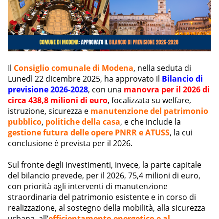
Il
Consiglio comunale di Modena
, nella seduta di
Lunedì 22 dicembre 2025, ha approvato il
Bilancio di
previsione 2026-2028
, con una
manovra per il 2026 di
circa 438,8 milioni di euro
, focalizzata su welfare,
istruzione, sicurezza e
manutenzione
del patrimonio
pubblico
,
politiche della casa
, e che include la
gestione futura delle opere PNRR e ATUSS
, la cui
conclusione è prevista per il 2026.
Sul fronte degli investimenti, invece, la parte capitale
del bilancio prevede, per il 2026, 75,4 milioni di euro,
con priorità agli interventi di manutenzione
straordinaria del patrimonio esistente e in corso di
realizzazione, al sostegno della mobilità, alla sicurezza
urbana, all’
e
fficientamento energetico e al