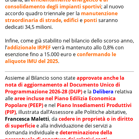
consolidamento degli impianti sportivi
; al nuovo
accordo quadro triennale per la
manutenzione
straordinaria di strade
,
edifici
e
ponti
saranno
dedicati 34,5 milioni.
Infine, come già stabilito nel bilancio dello scorso anno,
l’
addizionale IRPEF
verrà mantenuto allo 0,8% con
esenzione fino a 15.000 euro e
confermando le
aliquote IMU del 2025
.
Assieme al Bilancio sono state
approvate anche la
nota di aggiornamento al Documento Unico di
Programmazione 2026-28 (DUP)
e la
Delibera
relativa
alle
aree incluse
nel Piano Edilizia Economica
Popolare (PEEP)
e nel
Piano Insediamenti Produttivi
(PIP)
, illustrata dall’Assessore alle Politiche abitative,
Francesca Maletti
, da
cedere in proprietà o in diritto
di superficie
e alla individuazione dei servizi a
domanda individuale e
determinazione della