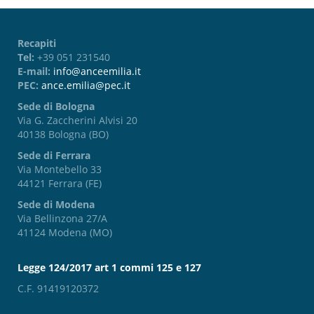
Recapiti
Tel:
+39 051 231540
E-mail:
info@anceemilia.it
PEC:
ance.emilia@pec.it
Sede di Bologna
Via G. Zaccherini Alvisi 20
40138 Bologna (BO)
Sede di Ferrara
Via Montebello 33
44121 Ferrara (FE)
Sede di Modena
Via Bellinzona 27/A
41124 Modena (MO)
Legge 124/2017 art 1 commi 125 e 127
C.F. 91419120372