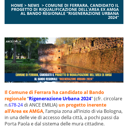
HOME
>
NEWS
>
COMUNE DI FERRARA, CANDIDATO IL
PROGETTO DI RIQUALIFICAZIONE DELL’AREA EX AMGA
AL BANDO REGIONALE “RIGENERAZIONE URBANA
2024”
Il Comune di Ferrara ha candidato al Bando
regionale
“
Rigenerazione Urbana 2024
” (cfr. circolare
n.
678-24
di ANCE EMILIA)
un progetto inerente
all’Area ex AMGA
, l’ampia zona all’inizio di via Bologna,
in una delle vie di accesso della città, a pochi passi da
Porta Paola e dal sistema delle mura cittadine.