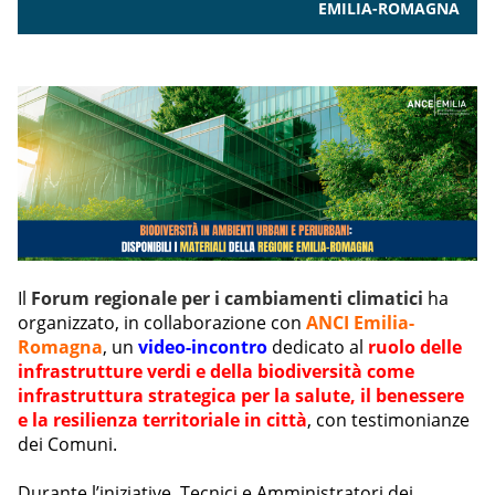
EMILIA-ROMAGNA
Il
Forum regionale per i cambiamenti climatici
ha
organizzato, in collaborazione con
ANCI Emilia-
Romagna
, un
video-incontro
dedicato al
ruolo delle
infrastrutture verdi e della biodiversità come
infrastruttura strategica per la salute, il benessere
e la resilienza territoriale in città
, con testimonianze
dei Comuni.
Durante l’iniziative, Tecnici e Amministratori dei