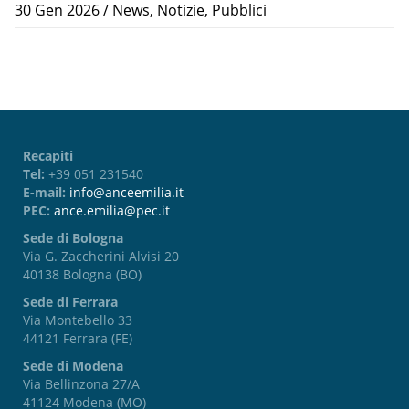
30 Gen 2026
/
News
,
Notizie
,
Pubblici
Recapiti
Tel:
+39 051 231540
E-mail:
info@anceemilia.it
PEC:
ance.emilia@pec.it
Sede di Bologna
Via G. Zaccherini Alvisi 20
40138 Bologna (BO)
Sede di Ferrara
Via Montebello 33
44121 Ferrara (FE)
Sede di Modena
Via Bellinzona 27/A
41124 Modena (MO)