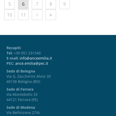
5
6
7
8
9
10
11
Recapiti
Tel:
+39 051 231540
E-mail:
info@anceemilia.it
PEC:
ance.emilia@pec.it
Sede di Bologna
Via G. Zaccherini Alvisi 20
40138 Bologna (BO)
Sede di Ferrara
Via Montebello 33
44121 Ferrara (FE)
Sede di Modena
Via Bellinzona 27/A