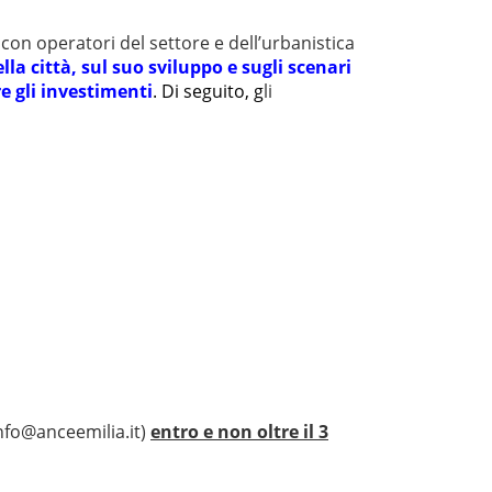
con operatori del settore e dell’urbanistica
lla città, sul suo sviluppo e sugli scenari
re gli investimenti
. Di seguito, g
li
nfo@
anceemilia.it
)
entro e non oltre il 3