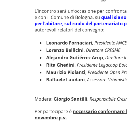
L’incontro sarà un’occasione per confrontar
e con il Comune di Bologna, su
quali siano
per l’abitare, sul ruolo del partenariato 
autorevoli relatori del convegno:
Leonardo Fornaciari
,
Presidente ANCE
Lorenzo Bellicini
,
Direttore CRESME
Alejandro Gutiérrez Arup
,
Direttore 
Rita Ghedini
,
Presidente Legacoop Bol
Maurizio Piolanti
,
Presidente Open Proj
Raffaele Laudani
,
Assessore Urbanistic
Modera:
Giorgio Santilli
,
Responsabile Cre
Per partecipare è
necessario confermare l
novembre p.v.