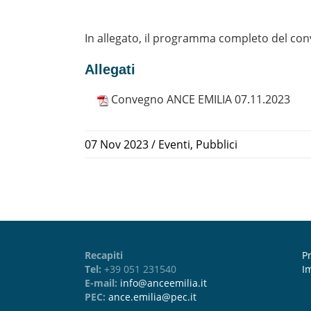
In allegato, il programma completo del co
Allegati
Convegno ANCE EMILIA 07.11.2023
07 Nov 2023
/
Eventi
,
Pubblici
Recapiti
Pr
Tel:
+39 051 231540
I
E-mail:
info@anceemilia.it
PEC:
ance.emilia@pec.it