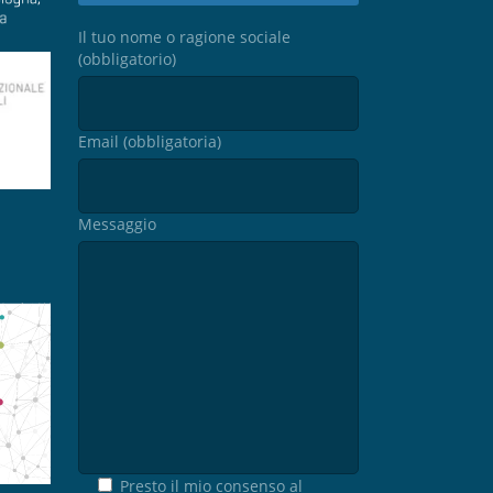
Il tuo nome o ragione sociale
(obbligatorio)
Email (obbligatoria)
Messaggio
Presto il mio consenso al