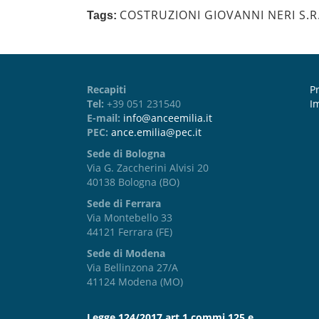
COSTRUZIONI GIOVANNI NERI S.R.
Tags:
Recapiti
Pr
Tel:
+39 051 231540
I
E-mail:
info@anceemilia.it
PEC:
ance.emilia@pec.it
Sede di Bologna
Via G. Zaccherini Alvisi 20
40138 Bologna (BO)
Sede di Ferrara
Via Montebello 33
44121 Ferrara (FE)
Sede di Modena
Via Bellinzona 27/A
41124 Modena (MO)
Legge 124/2017 art 1 commi 125 e