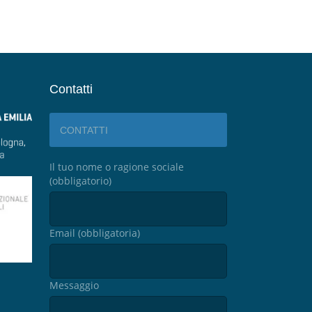
Contatti
CONTATTI
Il tuo nome o ragione sociale
(obbligatorio)
Email (obbligatoria)
Messaggio