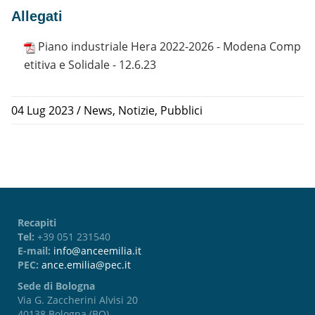
Allegati
Piano industriale Hera 2022-2026 - Modena Comp
etitiva e Solidale - 12.6.23
04 Lug 2023
/
News
,
Notizie
,
Pubblici
Recapiti
Tel:
+39 051 231540
E-mail:
info@anceemilia.it
PEC:
ance.emilia@pec.it
Sede di Bologna
Via G. Zaccherini Alvisi 20
40138 Bologna (BO)