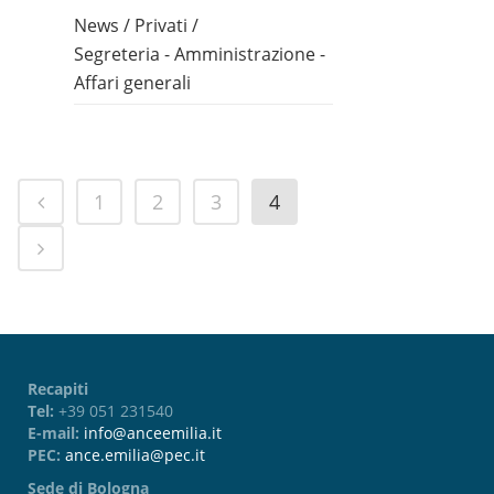
News
/
Privati
/
Segreteria - Amministrazione -
Affari generali
1
2
3
4
Recapiti
Tel:
+39 051 231540
E-mail:
info@anceemilia.it
PEC:
ance.emilia@pec.it
Sede di Bologna