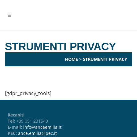
STRUMENTI PRIVACY
HOME
>
STRUMENTI PRIVACY
[gdpr_privacy_tools]
Recapiti
Tel:
+39 051 231540
E-mail:
info@anceemilia.it
PEC:
ance.emilia@pec.it